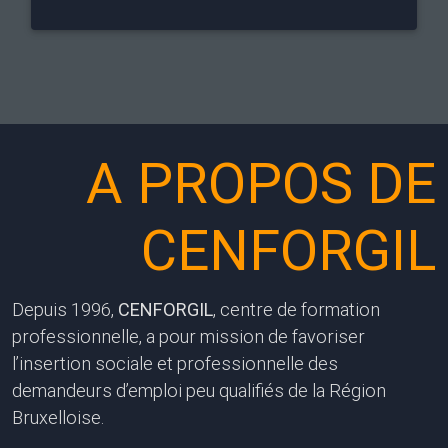
0 m2 à la disposition des
En savoir plus sur « 
mandeurs d’emploi désireux
du midi »
pprendre un métier qualifié et de
crocher un emploi.
A PROPOS DE
CENFORGIL
Depuis 1996,
CENFORGIL
, centre de formation
professionnelle, a pour mission de favoriser
l’insertion sociale et professionnelle des
demandeurs d’emploi peu qualifiés de la Région
Bruxelloise.