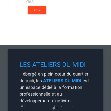
des...
VOIR
ES ATELIERS DU MIDI
LES ATELIERS 
bergé en plein cœur du quartier
Une infrastructure, 
midi, les
ATELIERS DU MIDI
est
des équipements de 
 espace dédié à la formation
adaptés aux besoins
fessionnelle et au
pédagogiques de no
veloppement d’activités
formations.
conomie sociale d’insertion :